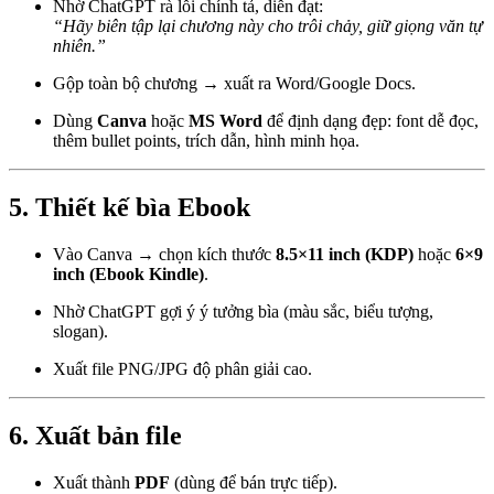
Nhờ ChatGPT rà lỗi chính tả, diễn đạt:
“Hãy biên tập lại chương này cho trôi chảy, giữ giọng văn tự
nhiên.”
Gộp toàn bộ chương → xuất ra Word/Google Docs.
Dùng
Canva
hoặc
MS Word
để định dạng đẹp: font dễ đọc,
thêm bullet points, trích dẫn, hình minh họa.
5. Thiết kế bìa Ebook
Vào Canva → chọn kích thước
8.5×11 inch (KDP)
hoặc
6×9
inch (Ebook Kindle)
.
Nhờ ChatGPT gợi ý ý tưởng bìa (màu sắc, biểu tượng,
slogan).
Xuất file PNG/JPG độ phân giải cao.
6. Xuất bản file
Xuất thành
PDF
(dùng để bán trực tiếp).