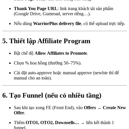
Thank You Page URL
: link trang khách tải sản phẩm
(Google Drive, Gumroad, server riêng…).
Nếu dùng
WarriorPlus delivery file
, có thể upload trực tiếp.
5. Thiết lập Affiliate Program
Bật chế độ
Allow Affiliates to Promote
.
Chọn % hoa hồng (thường 50–75%).
Cài đặt auto-approve hoặc manual approve (newbie thì để
manual cho an toàn).
6. Tạo Funnel (nếu có nhiều tầng)
Sau khi tạo xong FE (Front End), vào
Offers → Create New
Offer
.
Thêm
OTO1, OTO2, Downsells…
→ liên kết thành 1
funnel.