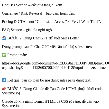
Bonuses Section – các quà tặng đi kèm.
Guarantee / Risk Reversal – bảo đảm hoàn tiền.
Pricing & CTA – nút “Get Instant Access” / “Yes, I Want This!”.
FAQ Section – giải tỏa nghi ngờ.
BƯỚC 2. Dùng ChatGPT để Viết Sales Letter
Dùng prompt sau để ChatGPT viết sẵn toàn bộ sales letter:
Prompt mẫu:
https://docs.google.com/document/d/1xt3X9haFE1QdV3lft3ptmxTQ
usp=sharing&ouid=115260570624559770112&rtpof=true&sd=true
Kết quả: bạn có toàn bộ nội dung sales page dạng text.
BƯỚC 3. Dùng Claude để Tạo Code HTML (hoặc khối code
Systeme.io)
Claude có khả năng format HTML và CSS rõ ràng, dễ dán vào
Systeme.io.