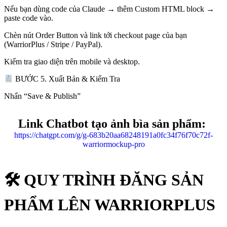
Nếu bạn dùng code của Claude → thêm Custom HTML block →
paste code vào.
Chèn nút Order Button và link tới checkout page của bạn
(WarriorPlus / Stripe / PayPal).
Kiểm tra giao diện trên mobile và desktop.
BƯỚC 5. Xuất Bản & Kiểm Tra
Nhấn “Save & Publish”
Link Chatbot tạo ảnh bìa sản phẩm:
https://chatgpt.com/g/g-683b20aa68248191a0fc34f76f70c72f-
warriormockup-pro
🛠 QUY TRÌNH ĐĂNG SẢN
PHẨM LÊN WARRIORPLUS