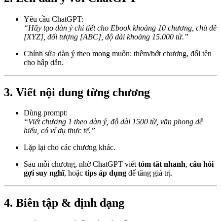
Yêu cầu ChatGPT:
“Hãy tạo dàn ý chi tiết cho Ebook khoảng 10 chương, chủ đề
[XYZ], đối tượng [ABC], độ dài khoảng 15.000 từ.”
Chỉnh sửa dàn ý theo mong muốn: thêm/bớt chương, đổi tên
cho hấp dẫn.
3. Viết nội dung từng chương
Dùng prompt:
“Viết chương 1 theo dàn ý, độ dài 1500 từ, văn phong dễ
hiểu, có ví dụ thực tế.”
Lặp lại cho các chương khác.
Sau mỗi chương, nhờ ChatGPT viết
tóm tắt nhanh
,
câu hỏi
gợi suy nghĩ
, hoặc
tips áp dụng
để tăng giá trị.
4. Biên tập & định dạng