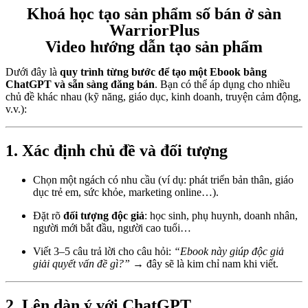
Khoá học tạo sản phẩm số bán ở sàn
WarriorPlus
Video hướng dẫn tạo sản phẩm
Dưới đây là
quy trình từng bước để tạo một Ebook bằng
ChatGPT và sẵn sàng đăng bán
. Bạn có thể áp dụng cho nhiều
chủ đề khác nhau (kỹ năng, giáo dục, kinh doanh, truyện cảm động,
v.v.):
1. Xác định chủ đề và đối tượng
Chọn một ngách có nhu cầu (ví dụ: phát triển bản thân, giáo
dục trẻ em, sức khỏe, marketing online…).
Đặt rõ
đối tượng độc giả
: học sinh, phụ huynh, doanh nhân,
người mới bắt đầu, người cao tuổi…
Viết 3–5 câu trả lời cho câu hỏi:
“Ebook này giúp độc giả
giải quyết vấn đề gì?”
→ đây sẽ là kim chỉ nam khi viết.
2. Lên dàn ý với ChatGPT