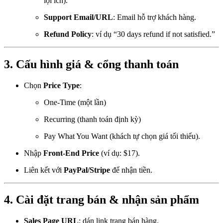
lợi ích).
Support Email/URL
: Email hỗ trợ khách hàng.
Refund Policy
: ví dụ “30 days refund if not satisfied.”
3. Cấu hình giá & cổng thanh toán
Chọn
Price Type
:
One-Time (một lần)
Recurring (thanh toán định kỳ)
Pay What You Want (khách tự chọn giá tối thiểu).
Nhập
Front-End Price
(ví dụ: $17).
Liên kết với
PayPal/Stripe
để nhận tiền.
4. Cài đặt trang bán & nhận sản phẩm
Sales Page URL
: dán link trang bán hàng.